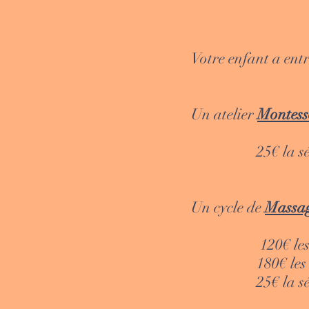
Votre enfant a entr
Un atelier
Montess
25€ la séance
Un cycle de
Massag
120€ les 5 séanc
180€ les 5 séance
25€ la séance dé