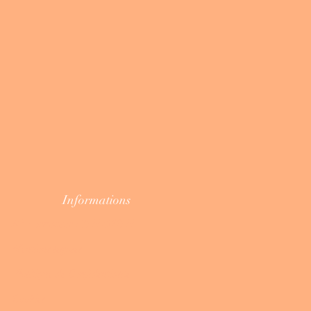
Informations
N° Formateur : 75331544533
Mentions légales
P
olitique de Confidentialité
Cookies