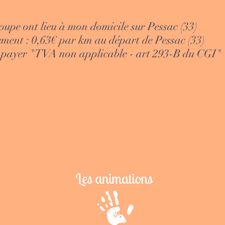
oupe ont lieu à mon domicile sur Pessac (33)
ement : 0,63€ par km au départ de Pessac (33)
à payer "TVA non applicable - art 293-B du CGI"