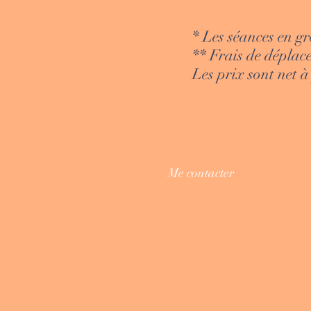
* Les séances en gr
** Frais de déplac
Les prix sont net 
Me contacter
06 33 38 96 23
Villenave d'Ornon
lesanimationsdegaelle@gmail.com