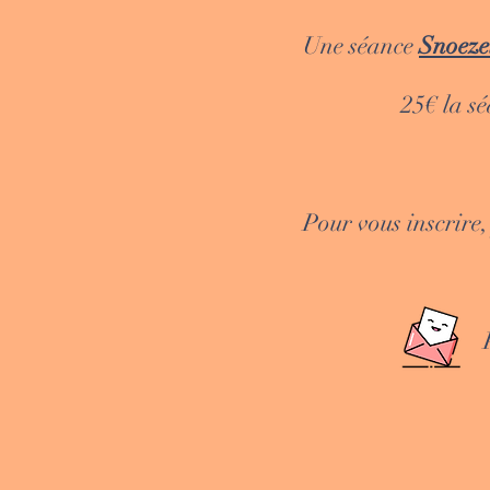
Une séance
Snoeze
25€ la séance
Pour vous inscrire,
Par télép
Par ma
Via le fo