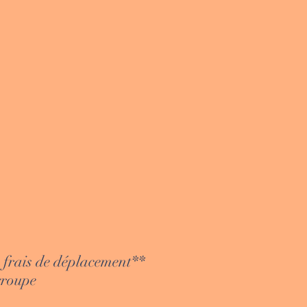
:
frais de déplacement**
groupe